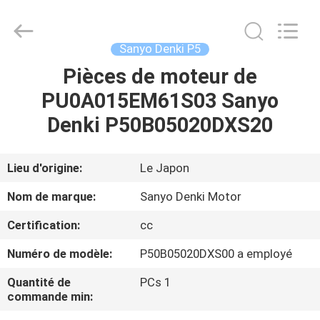
-
2026
Dongguan
Robot
Automation
Sanyo Denki P5
Co.ltd.
All
Rights
Pièces de moteur de
MAISON
Reserved.
PU0A015EM61S03 Sanyo
PRODUITS
Denki P50B05020DXS20
AU
Lieu d'origine:
Le Japon
SUJET
Nom de marque:
Sanyo Denki Motor
DE
Certification:
cc
NOUS
Numéro de modèle:
P50B05020DXS00 a employé
VISITE
Quantité de
PCs 1
commande min:
D'USINE