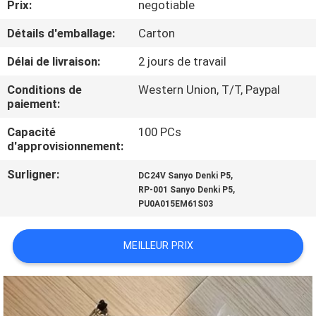
Prix:
negotiable
CONTRÔLE
Détails d'emballage:
Carton
DE
Délai de livraison:
2 jours de travail
QUALITÉ
Conditions de
Western Union, T/T, Paypal
paiement:
CONTACTEZ-
Capacité
100 PCs
d'approvisionnement:
NOUS
Surligner:
,
DC24V Sanyo Denki P5
,
RP-001 Sanyo Denki P5
DEMANDEZ
PU0A015EM61S03
UNE
CITATION
MEILLEUR PRIX
PLAN
DU