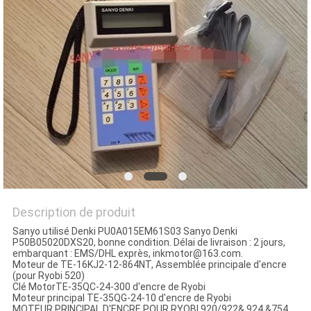
SITE
PRIVACY
POLICY
Description de produit
Sanyo utilisé Denki PU0A015EM61S03 Sanyo Denki
P50B05020DXS20, bonne condition. Délai de livraison : 2 jours,
embarquant : EMS/DHL exprès, inkmotor@163.com.
Moteur de TE-16KJ2-12-864NT, Assemblée principale d'encre
(pour Ryobi 520)
Clé MotorTE-35QC-24-300 d'encre de Ryobi
Moteur principal TE-35QG-24-10 d'encre de Ryobi
MOTEUR PRINCIPAL D'ENCRE POUR RYOBI 920/922& 924 &754