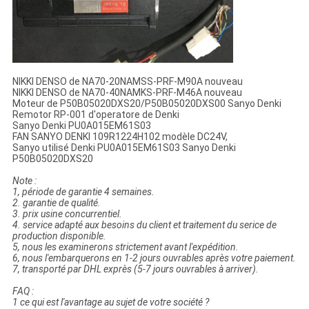
NIKKI DENSO de NA70-20NAMSS-PRF-M90A nouveau
NIKKI DENSO de NA70-40NAMKS-PRF-M46A nouveau
Moteur de P50B05020DXS20/P50B05020DXS00 Sanyo Denki
Remotor RP-001 d'operatore de Denki
Sanyo Denki PU0A015EM61S03
FAN SANYO DENKI 109R1224H102 modèle DC24V,
Sanyo utilisé Denki PU0A015EM61S03 Sanyo Denki
P50B05020DXS20
Note :
1, période de garantie 4 semaines.
2. garantie de qualité.
3. prix usine concurrentiel.
4. service adapté aux besoins du client et traitement du serice de
production disponible.
5, nous les examinerons strictement avant l'expédition.
6, nous l'embarquerons en 1-2 jours ouvrables après votre paiement.
7, transporté par DHL exprès (5-7 jours ouvrables à arriver).
FAQ :
1 ce qui est l'avantage au sujet de votre société ?