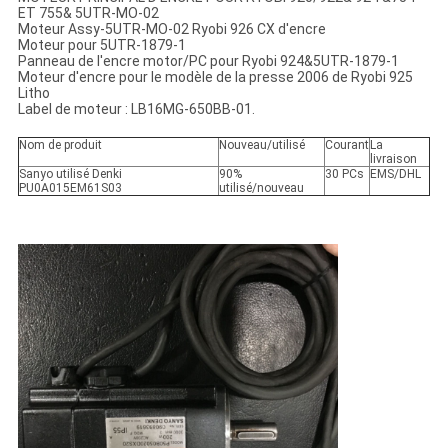
ET 755& 5UTR-MO-02
Moteur Assy-5UTR-MO-02 Ryobi 926 CX d'encre
Moteur pour 5UTR-1879-1
Panneau de l'encre motor/PC pour Ryobi 924&5UTR-1879-1
Moteur d'encre pour le modèle de la presse 2006 de Ryobi 925
Litho
Label de moteur : LB16MG-650BB-01.
Nom de produit
Nouveau/utilisé
Courant
La
livraison
Sanyo utilisé Denki
90%
30 PCs
EMS/DHL
PU0A015EM61S03
utilisé/nouveau