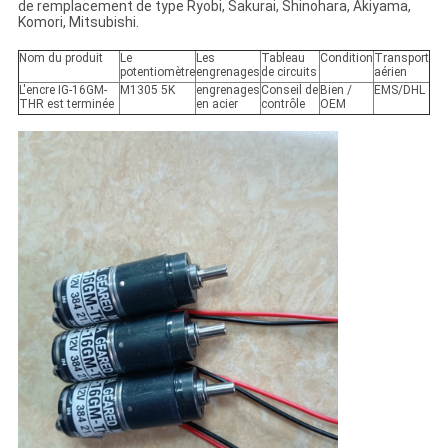
de remplacement de type Ryobi, Sakurai, Shinohara, Akiyama,
Komori, Mitsubishi.
Nom du produit
Le
Les
Tableau
Condition
Transport
potentiomètre
engrenages
de circuits
aérien
L'encre IG-16GM-
M1305 5K
engrenages
Conseil de
Bien /
EMS/DHL
THR est terminée
en acier
contrôle
OEM