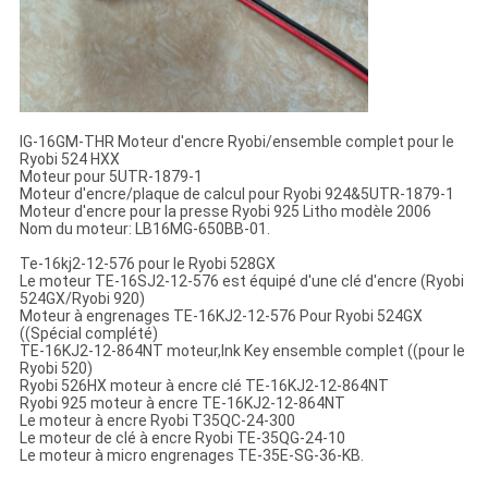
IG-16GM-THR Moteur d'encre Ryobi/ensemble complet pour le
Ryobi 524 HXX
Moteur pour 5UTR-1879-1
Moteur d'encre/plaque de calcul pour Ryobi 924&5UTR-1879-1
Moteur d'encre pour la presse Ryobi 925 Litho modèle 2006
Nom du moteur: LB16MG-650BB-01.
Te-16kj2-12-576 pour le Ryobi 528GX
Le moteur TE-16SJ2-12-576 est équipé d'une clé d'encre (Ryobi
524GX/Ryobi 920)
Moteur à engrenages TE-16KJ2-12-576 Pour Ryobi 524GX
((Spécial complété)
TE-16KJ2-12-864NT moteur,Ink Key ensemble complet ((pour le
Ryobi 520)
Ryobi 526HX moteur à encre clé TE-16KJ2-12-864NT
Ryobi 925 moteur à encre TE-16KJ2-12-864NT
Le moteur à encre Ryobi T35QC-24-300
Le moteur de clé à encre Ryobi TE-35QG-24-10
Le moteur à micro engrenages TE-35E-SG-36-KB.