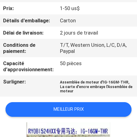
Prix:
1-50 us$
CONTRÔLE
Détails d'emballage:
Carton
DE
Délai de livraison:
2 jours de travail
QUALITÉ
Conditions de
T/T, Western Union, L/C, D/A,
paiement:
Paypal
CONTACTEZ-
Capacité
50 pièces
NOUS
d'approvisionnement:
Surligner:
,
Assemblée de moteur d'IG-16GM-THR
DEMANDEZ
La carte d'encre embraye l'Assemblée de
moteur
UNE
CITATION
MEILLEUR PRIX