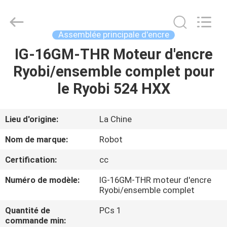
Moteur
principal
d'encre
de
Ryobi
Assemblée principale d'encre
Fournisseur.
Copyright
©
IG-16GM-THR Moteur d'encre
MAISON
2021
-
Ryobi/ensemble complet pour
2025
inkkey-
motor.com.
PRODUITS
le Ryobi 524 HXX
All
Rights
Reserved.
AU
Lieu d'origine:
La Chine
SUJET
Nom de marque:
Robot
DE
Certification:
cc
NOUS
Numéro de modèle:
IG-16GM-THR moteur d'encre
Ryobi/ensemble complet
VISITE
Quantité de
PCs 1
D'USINE
commande min: