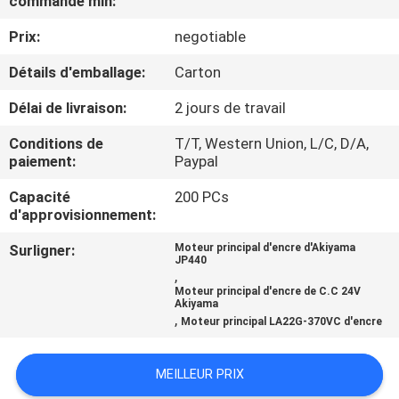
commande min:
Prix:
negotiable
CONTRÔLE
DE
Détails d'emballage:
Carton
QUALITÉ
Délai de livraison:
2 jours de travail
Conditions de
T/T, Western Union, L/C, D/A,
CONTACTEZ-
paiement:
Paypal
NOUS
Capacité
200 PCs
d'approvisionnement:
DEMANDEZ
Surligner:
Moteur principal d'encre d'Akiyama
JP440
UNE
,
Moteur principal d'encre de C.C 24V
CITATION
Akiyama
,
Moteur principal LA22G-370VC d'encre
PLAN
MEILLEUR PRIX
DU