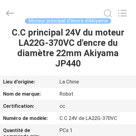
-
2026
Dongguan
Robot
Automation
Moteur principal d'encre d'Akiyama
Co.ltd.
All
Rights
C.C principal 24V du moteur
MAISON
Reserved.
LA22G-370VC d'encre du
PRODUITS
diamètre 22mm Akiyama
JP440
AU
SUJET
Lieu d'origine:
La Chine
DE
Nom de marque:
Robot
NOUS
Certification:
cc
Numéro de modèle:
C.C 24V de LA22G-370VC
VISITE
D'USINE
Quantité de
PCs 1