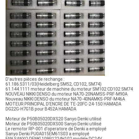
D'autres pièces de rechange :
61.186.5311/03(Heidelberg SM52, CD102, SM74)
61.144.1111 moteur de machine du moteur SM102 CD102 SM74
NOUVEAU NIKKI DENSO du moteur NA70-20NAMSS-PRF-M90A
Nouveau NIKKI DENSO du moteur NA70-40NAMKS-PRF-M46A
MOTEUR PRINCIPAL D'ENCRE DE TE-20FC-24-150 HAMADA
DG22G-H7G1B pour B452A HAMADA
Moteur de P50B05020DXS20 Sanyo Denki utilisé
Moteur de P50B05020DXS00 Sanyo Denki utilisé
Le remotor RP-001 d'operatore de Denki a employé
Sanyo Denki PU0A015EM61S03 a employé
FAN SANYO DENKI 109R1224H102 modèle DC24V