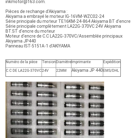
inkmotor@163.com.
Pièces de rechange d'Akiyama :
Akiyama a embrayé le moteur IG-16VM-WZC02-24
Série principale du moteur TE16KM-24-864 Akiyama BT d'encre
Série principale complètement LA22G-370VC 24V Akiyama
BT.ST d'encre du moteur
Moteur d'encre de C.C LA22G-370VC/Assemblée principaux
Akiyama JP440
Panneau IST-5151A-1 d'AKIYAMA
Numéro de la pièce
Tension
Diamètre
Imprimante
Expédition
Akiyama JP 440
C.C DE LA22G-370VC
24V
22MM
EMS/DHL