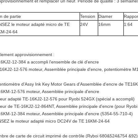
pprovisionnement et remplacer un neuf. Période de qualité : 3 semaine
 de partie
Tension
Diamer
Rappor
SEZ le moteur adapté micro de TE
24V
16mm
1:64
KM-24-64
lement approvisionnement :
6KJ2-12-384 a accompli l'ensemble de clé d'encre
16KJ2-12-576 moteur, Assemblée principale d'encre, potentiomètre M
entiomètre d'Assy Ink Key Motor Gears d'Assemblée d'encre de TE1
6KM-12-576 moteur, Assemblée principale d'encre
eur adapté TE-16KJ2-12-576 pour Ryobi 524GX (spécial a accompli)
eur de TE-16KJ2-12-864NT, Assemblée principale d'encre (pour Ryobi
6KM-12-384 moteur, Assemblée principale d'encre (5354-55-710-4)
SEZ le moteur adapté micro DC24V de TE 16KM-24-64
bre de carte de circuit imprimé de contrôle (Ryboi 680&524&754 &92)