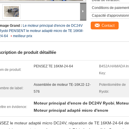
Délai de livraison:
Conditions de paiement
Capacité d'approvision
Contact
Image Grand :
Le moteur principal d'encre de DC24V
Ryobi PENSENT le moteur adapté micro de TE 16KM-
24-64
meilleur prix
cription de produit détaillée
PENSEZ TE 16KM-24-64
B452A HAMADA In
m de produit:
Key:
Assemblée de moteur TE-16KJ2-12-
Potentiomètre de
mbre de label:
576
Ryobi:
Moteur principal d'encre de DC24V Ryobi
Moteur
,
ttre en évidence:
Moteur principal adapté micro d'encre
SEZ le moteur adapté micro DC24V, réparation de TE 16KM-24-64 