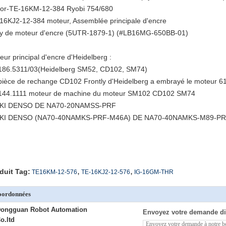
or-TE-16KM-12-384 Ryobi 754/680
16KJ2-12-384 moteur, Assemblée principale d'encre
y de moteur d'encre (5UTR-1879-1) (#LB16MG-650BB-01)
eur principal d'encre d'Heidelberg :
186.5311/03(Heidelberg SM52, CD102, SM74)
pièce de rechange CD102 Frontly d'Heidelberg a embrayé le moteur 6
144.1111 moteur de machine du moteur SM102 CD102 SM74
KKI DENSO DE NA70-20NAMSS-PRF
KKI DENSO (NA70-40NAMKS-PRF-M46A) DE NA70-40NAMKS-M89-P
,
,
duit Tag:
TE16KM-12-576
TE-16KJ2-12-576
IG-16GM-THR
oordonnées
ongguan Robot Automation
Envoyez votre demande di
o.ltd