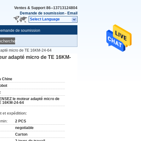
Ventes & Support
86--13713124804
Demande de soumission
-
Email
Select Language
emande de soumission
echercher
dapté micro de TE 16KM-24-64
eur adapté micro de TE 16KM-
a Chine
obot
c
ENSEZ le moteur adapté micro de
E 16KM-24-64
 et expédition:
min:
2 PCS
negotiable
Carton