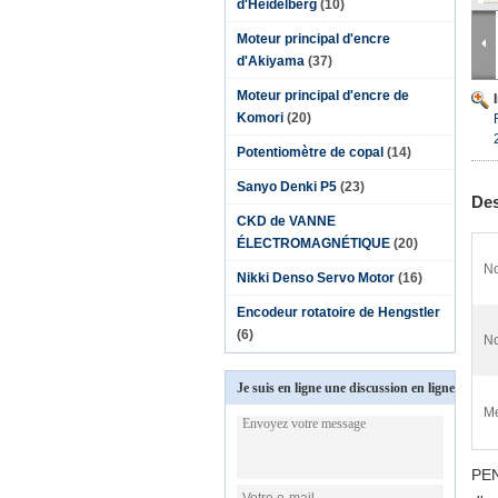
d'Heidelberg
(10)
Moteur principal d'encre
d'Akiyama
(37)
Moteur principal d'encre de
Komori
(20)
Potentiomètre de copal
(14)
Sanyo Denki P5
(23)
Des
CKD de VANNE
ÉLECTROMAGNÉTIQUE
(20)
No
Nikki Denso Servo Motor
(16)
Encodeur rotatoire de Hengstler
(6)
No
Je suis en ligne une discussion en ligne
Me
PEN