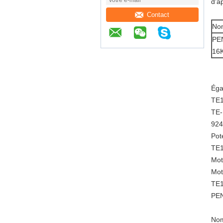
d'a
Contact
Nom
PEN
16
Éga
TE1
TE-
924
Pot
TE1
Mot
Mot
TE1
PEN
Nom