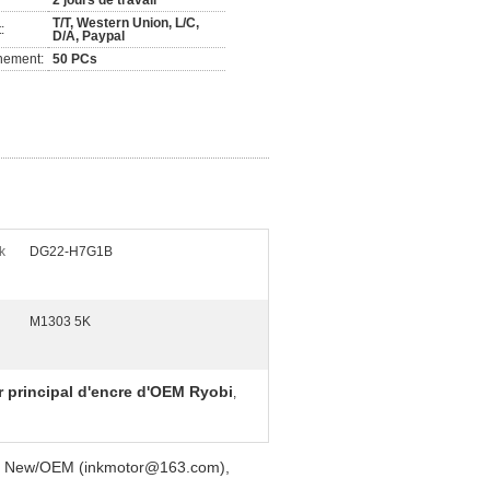
2 jours de travail
T/T, Western Union, L/C,
:
D/A, Paypal
nement:
50 PCs
k
DG22-H7G1B
M1303 5K
 principal d'encre d'OEM Ryobi
,
de New/OEM (inkmotor@163.com),