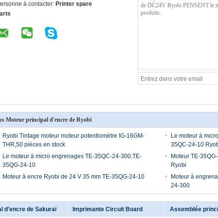
ersonne à contacter:
Printer spare
arts
us Moteur principal d'encre de Ryobi
Ryobi Tintage moteur moteur potentiomètre IG-16GM-
Le moteur à micr
THR,50 pièces en stock
35QC-24-10 Ryob
Le moteur à micro engrenages TE-35QC-24-300,TE-
Moteur TE-35QG-
35QG-24-10
Ryobi
Moteur à encre Ryobi de 24 V 35 mm TE-35QG-24-10
Moteur à engren
24-300
al d'encre de Sakurai
Imprimante Circuit Board
Assemblée princi