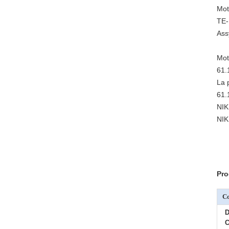
Mot
TE-
Ass
Mot
61.
La 
61.
NI
NI
Pro
C
D
C