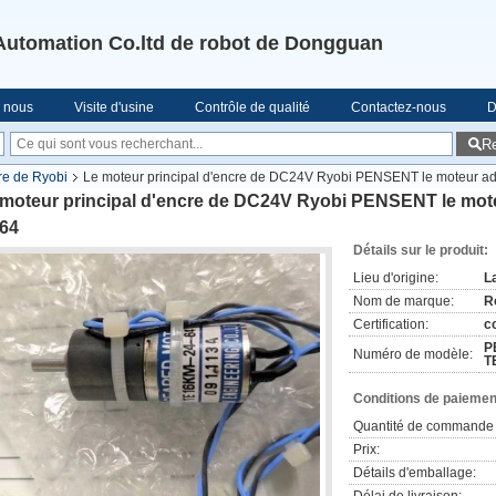
Automation Co.ltd de robot de Dongguan
e nous
Visite d'usine
Contrôle de qualité
Contactez-nous
D
R
re de Ryobi
Le moteur principal d'encre de DC24V Ryobi PENSENT le moteur a
 moteur principal d'encre de DC24V Ryobi PENSENT le mot
-64
Détails sur le produit:
Lieu d'origine:
L
Nom de marque:
R
Certification:
c
P
Numéro de modèle:
T
Conditions de paiement
Quantité de commande 
Prix:
Détails d'emballage: