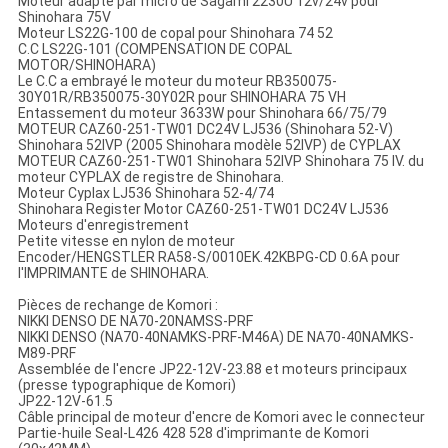
Moteur adapté par micro de Sagami 2230U 12v/24v pour
Shinohara 75V
Moteur LS22G-100 de copal pour Shinohara 74 52
C.C LS22G-101 (COMPENSATION DE COPAL
MOTOR/SHINOHARA)
Le C.C a embrayé le moteur du moteur RB350075-
30Y01R/RB350075-30Y02R pour SHINOHARA 75 VH
Entassement du moteur 3633W pour Shinohara 66/75/79
MOTEUR CAZ60-251-TW01 DC24V LJ536 (Shinohara 52-V)
Shinohara 52IVP (2005 Shinohara modèle 52IVP) de CYPLAX
MOTEUR CAZ60-251-TW01 Shinohara 52IVP Shinohara 75 IV. du
moteur CYPLAX de registre de Shinohara.
Moteur Cyplax LJ536 Shinohara 52-4/74
Shinohara Register Motor CAZ60-251-TW01 DC24V LJ536
Moteurs d'enregistrement
Petite vitesse en nylon de moteur
Encoder/HENGSTLER RA58-S/0010EK.42KBPG-CD 0.6A pour
l'IMPRIMANTE de SHINOHARA.
Pièces de rechange de Komori :
NIKKI DENSO DE NA70-20NAMSS-PRF
NIKKI DENSO (NA70-40NAMKS-PRF-M46A) DE NA70-40NAMKS-
M89-PRF
Assemblée de l'encre JP22-12V-23.88 et moteurs principaux
(presse typographique de Komori)
JP22-12V-61.5
Câble principal de moteur d'encre de Komori avec le connecteur
Partie-huile Seal-L426 428 528 d'imprimante de Komori