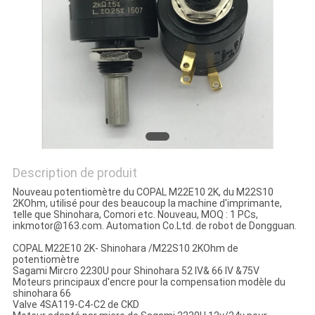
SITE
PRIVACY
POLICY
Description de produit
Nouveau potentiomètre du COPAL M22E10 2K, du M22S10
2KOhm, utilisé pour des beaucoup la machine d'imprimante,
telle que Shinohara, Comori etc.
Nouveau, MOQ : 1 PCs,
inkmotor@163.com. Automation Co.Ltd. de robot de Dongguan.
COPAL M22E10 2K- Shinohara /M22S10 2KOhm de
potentiomètre
Sagami Mircro 2230U pour Shinohara 52 IV& 66 IV &75V
Moteurs principaux d'encre pour la compensation modèle du
shinohara 66
Valve 4SA119-C4-C2 de CKD