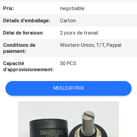
Prix:
negotiable
CONTRÔLE
Détails d'emballage:
Carton
DE
Délai de livraison:
2 jours de travail
QUALITÉ
Conditions de
Western Union, T/T, Paypal
paiement:
CONTACTEZ-
Capacité
50 PCS
NOUS
d'approvisionnement:
DEMANDEZ
MEILLEUR PRIX
UNE
CITATION
PLAN
DU