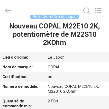
-
2026
Dongguan
Robot
Automation
Potentiomètre de copal
Co.ltd.
All
Rights
Nouveau COPAL M22E10 2K,
MAISON
Reserved.
potentiomètre de M22S10
PRODUITS
2KOhm
AU
Lieu d'origine:
Le Japon
SUJET
Nom de marque:
COPAL
DE
Certification:
cc
NOUS
Numéro de modèle:
Nouveau COPAL M22E10 2K,
M22S10 2KOhm
VISITE
Quantité de
2 PCs
D'USINE
commande min: