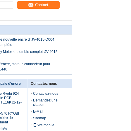
Contact
de nouvelle encre d'IJV-4015-D004
omplète
ey Motor, ensemble complet IJV-4015-
d'encre, moteur, connecteur pour
L440
pale d'encre
Contactez-nous
e Ryobi 924
Contactez-nous
rte PCB
Demandez une
y TE16KJ2-12-
citation
E-Mail
-576 RYOBI
mètre de
Sitemap
ement
Site mobile
nités