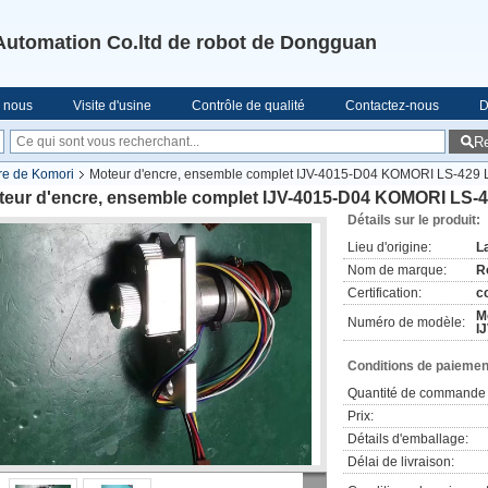
Automation Co.ltd de robot de Dongguan
e nous
Visite d'usine
Contrôle de qualité
Contactez-nous
D
R
cre de Komori
Moteur d'encre, ensemble complet IJV-4015-D04 KOMORI LS-429 
teur d'encre, ensemble complet IJV-4015-D04 KOMORI LS-
Détails sur le produit:
Lieu d'origine:
L
Nom de marque:
R
Certification:
c
M
Numéro de modèle:
I
Conditions de paiement
Quantité de commande 
Prix:
Détails d'emballage:
Délai de livraison: