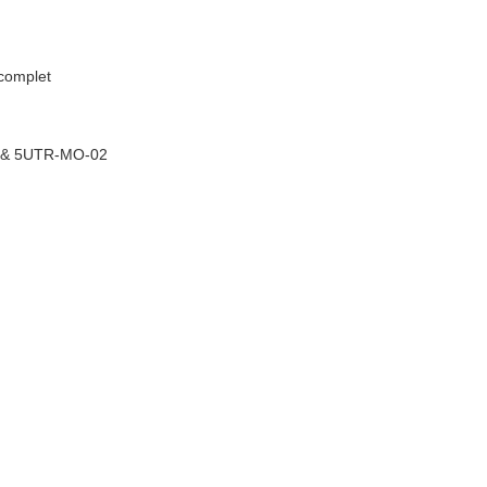
complet
5& 5UTR-MO-02