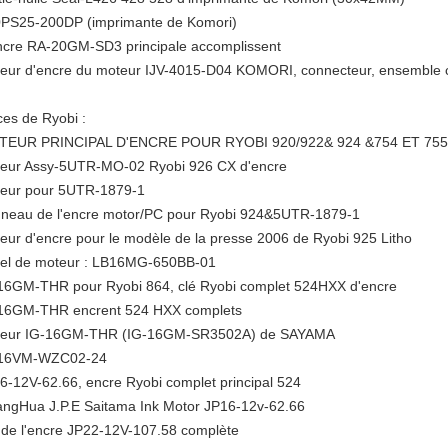
PS25-200DP (imprimante de Komori)
ncre RA-20GM-SD3 principale accomplissent
eur d'encre du moteur IJV-4015-D04 KOMORI, connecteur, ensemble 
ces de Ryobi :
EUR PRINCIPAL D'ENCRE POUR RYOBI 920/922& 924 &754 ET 75
eur Assy-5UTR-MO-02 Ryobi 926 CX d'encre
eur pour 5UTR-1879-1
neau de l'encre motor/PC pour Ryobi 924&5UTR-1879-1
eur d'encre pour le modèle de la presse 2006 de Ryobi 925 Litho
el de moteur : LB16MG-650BB-01
16GM-THR pour Ryobi 864, clé Ryobi complet 524HXX d'encre
16GM-THR encrent 524 HXX complets
eur IG-16GM-THR (IG-16GM-SR3502A) de SAYAMA
-16VM-WZC02-24
6-12V-62.66, encre Ryobi complet principal 524
ngHua J.P.E Saitama Ink Motor JP16-12v-62.66
 de l'encre JP22-12V-107.58 complète