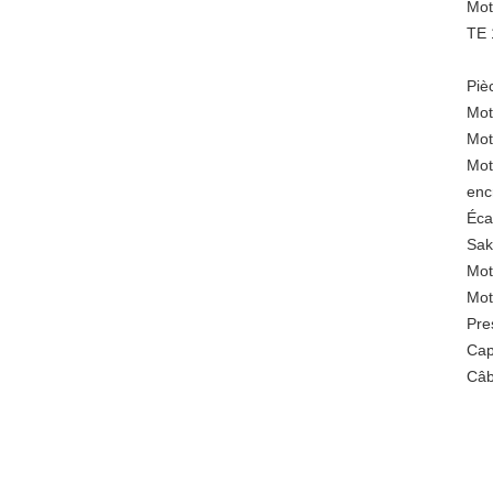
Mot
TE 
Piè
Mot
Mot
Mot
enc
Éca
Sak
Mot
Mot
Pre
Cap
Câb