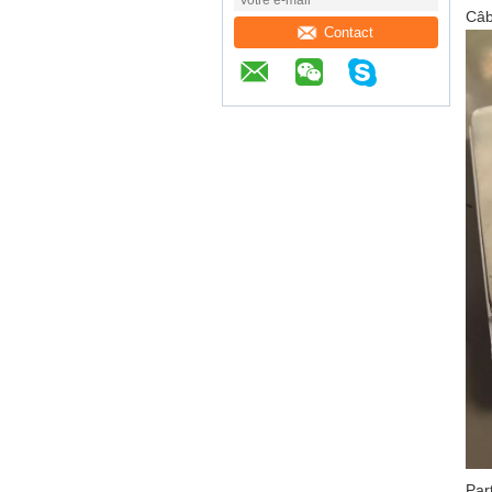
Câb
Contact
Par