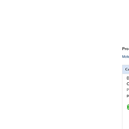
Pro
Mote
C
D
C
P
p