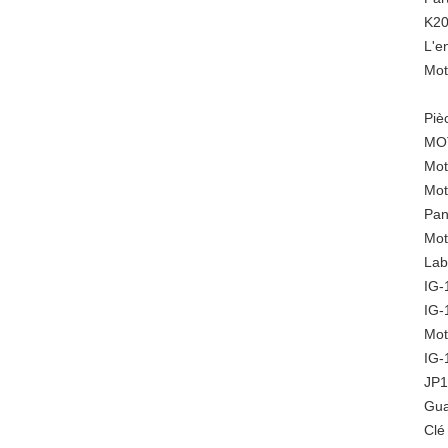
K20
L'e
Mot
Piè
MOT
Mot
Mot
Pan
Mot
Lab
IG-
IG-
Mot
IG
JP1
Gua
Clé