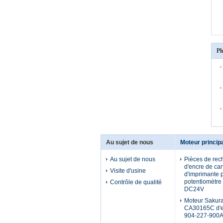
Pl
Au sujet de nous
Moteur princip
Au sujet de nous
Pièces de rec
d'encre de car
Visite d'usine
d'imprimante p
potentiomètre
Contrôle de qualité
DC24V
Moteur Sakura
CA30165C d'
904-227-900