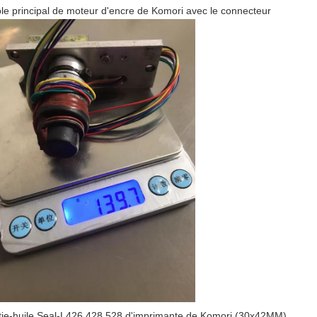
le principal de moteur d'encre de Komori avec le connecteur
tie-huile Seal-L426 428 528 d'imprimante de Komori (30x42MM)