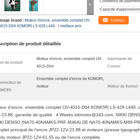
Conditions de paiement
Capacité d'approvision
Contact
Image Grand :
Moteur d'encre, ensemble complet IJV-
4015-D04 KOMORI LS-429 L440
meilleur prix
cription de produit détaillée
Moteur d'encre, ensemble complet IJV-
Imprimante de
m de produit:
4015-D04
Comori:
Ensemble complet d'encre de KOMORI,
nnecteur de
moteur
Moteur de Komori:
OMORI:
eur d'encre, ensemble complet IJV-4015-D04 KOMORI LS-429 L440, c
-23.88, garantie de qualité : 4 Weeks.inkmotor@163.com. NIKKI 
KKI DENSO (NA70-40NAMKS-PRF-M46A) DE NA70-40NAMKS-M89-P
plet principal de l'encre JP22-12V-23.88 et moteurs (presse typograp
 du moteur JP22-12V-61.55 ou de l'encre complète