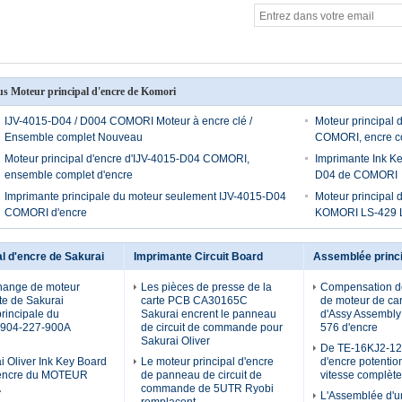
us Moteur principal d'encre de Komori
IJV-4015-D04 / D004 COMORI Moteur à encre clé /
Moteur principal 
Ensemble complet Nouveau
COMORI, encre c
Moteur principal d'encre d'IJV-4015-D04 COMORI,
Imprimante Ink K
ensemble complet d'encre
D04 de COMORI
Imprimante principale du moteur seulement IJV-4015-D04
Moteur principal 
COMORI d'encre
KOMORI LS-429 
al d'encre de Sakurai
Imprimante Circuit Board
Assemblée princi
hange de moteur
Les pièces de presse de la
Compensation d
te de Sakurai
carte PCB CA30165C
de moteur de ca
rincipale du
Sakurai encrent le panneau
d'Assy Assembl
 904-227-900A
de circuit de commande pour
576 d'encre
Sakurai Oliver
De TE-16KJ2-12
i Oliver Ink Key Board
Le moteur principal d'encre
d'encre potentio
encre du MOTEUR
de panneau de circuit de
vitesse complèt
A
commande de 5UTR Ryobi
L'Assemblée d'u