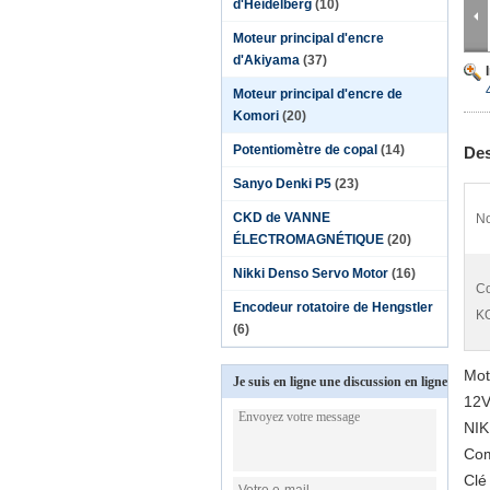
d'Heidelberg
(10)
Moteur principal d'encre
d'Akiyama
(37)
Moteur principal d'encre de
Komori
(20)
Potentiomètre de copal
(14)
Des
Sanyo Denki P5
(23)
CKD de VANNE
No
ÉLECTROMAGNÉTIQUE
(20)
Nikki Denso Servo Motor
(16)
Co
Encodeur rotatoire de Hengstler
K
(6)
Mot
Je suis en ligne une discussion en ligne
12V
NI
Com
Clé