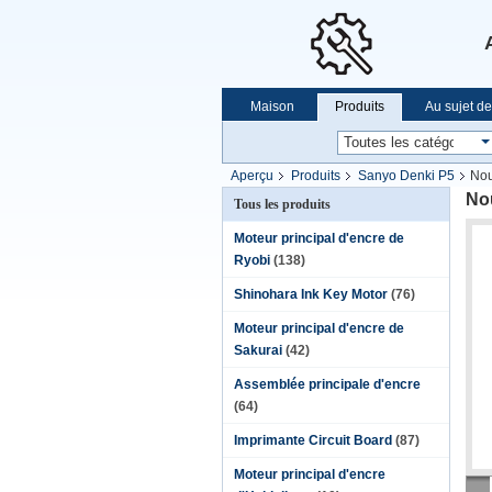
Maison
Produits
Au sujet d
Aperçu
Produits
Sanyo Denki P5
No
No
Tous les produits
Moteur principal d'encre de
Ryobi
(138)
Shinohara Ink Key Motor
(76)
Moteur principal d'encre de
Sakurai
(42)
Assemblée principale d'encre
(64)
Imprimante Circuit Board
(87)
Moteur principal d'encre