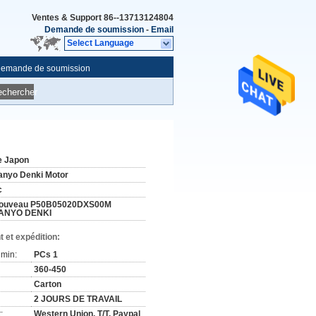
Ventes & Support
86--13713124804
Demande de soumission
-
Email
Select Language
emande de soumission
echercher
e Japon
anyo Denki Motor
c
ouveau P50B05020DXS00M
ANYO DENKI
 et expédition:
min:
PCs 1
360-450
Carton
2 JOURS DE TRAVAIL
:
Western Union, T/T, Paypal