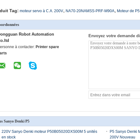
,
,
duit Tag:
moteur servo à C.A. 200V
NA70-20NAMSS-PRF-M90A
Moteur de P5
oordonnées
ongguan Robot Automation
Envoyez votre demande di
o.ltd
ersonne à contacter:
Printer spare
arts
us Sanyo Denki P5
220V Sanyo Denki moteur P50B05020DXS00M 5 unités
P5 Sanyo Denki
en stock
200V Nouveau