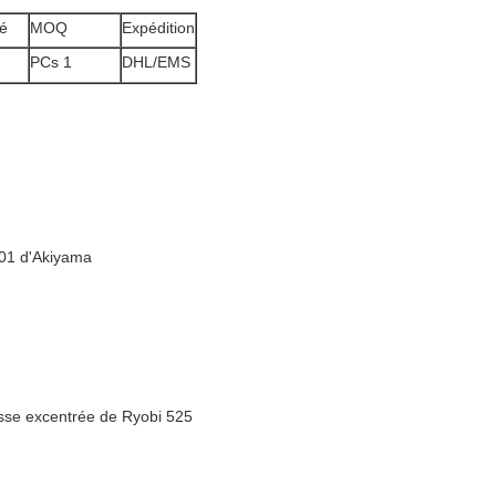
té
MOQ
Expédition
PCs 1
DHL/EMS
-01 d'Akiyama
sse excentrée de Ryobi 525