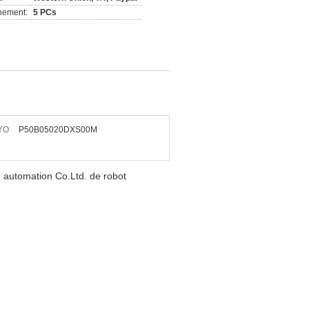
nement:
5 PCs
YO
P50B05020DXS00M
tomation Co.Ltd. de robot