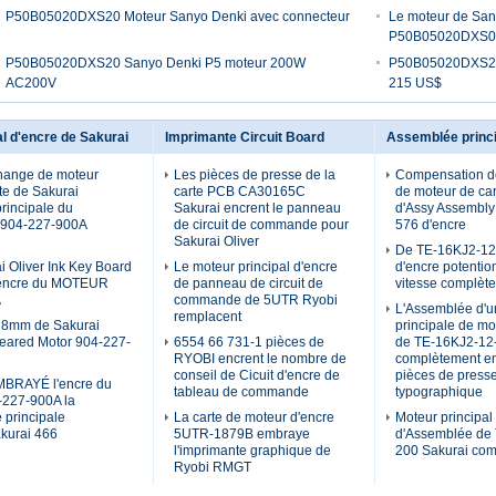
P50B05020DXS20 Moteur Sanyo Denki avec connecteur
Le moteur de Sa
P50B05020DXS
P50B05020DXS20 Sanyo Denki P5 moteur 200W
P50B05020DXS20
AC200V
215 US$
al d'encre de Sakurai
Imprimante Circuit Board
Assemblée princi
hange de moteur
Les pièces de presse de la
Compensation d
te de Sakurai
carte PCB CA30165C
de moteur de ca
rincipale du
Sakurai encrent le panneau
d'Assy Assembl
 904-227-900A
de circuit de commande pour
576 d'encre
Sakurai Oliver
De TE-16KJ2-12
i Oliver Ink Key Board
Le moteur principal d'encre
d'encre potentio
encre du MOTEUR
de panneau de circuit de
vitesse complèt
A
commande de 5UTR Ryobi
L'Assemblée d'u
remplacent
 8mm de Sakurai
principale de mo
Geared Motor 904-227-
6554 66 731-1 pièces de
de TE-16KJ2-12
RYOBI encrent le nombre de
complètement e
conseil de Cicuit d'encre de
pièces de press
BRAYÉ l'encre du
tableau de commande
typographique
227-900A la
 principale
La carte de moteur d'encre
Moteur principal
kurai 466
5UTR-1879B embraye
d'Assemblée de
l'imprimante graphique de
200 Sakurai co
Ryobi RMGT