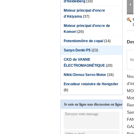
d'Heidelberg
(10)
Moteur principal d'encre
d'Akiyama
(37)
Moteur principal d'encre de
Komori
(20)
Potentiomètre de copal
(14)
Des
Sanyo Denki P5
(23)
CKD de VANNE
No
ÉLECTROMAGNÉTIQUE
(20)
Nikki Denso Servo Motor
(16)
Nou
d'i
Encodeur rotatoire de Hengstler
(6)
MO
Mot
Je suis en ligne une discussion en ligne
Rem
San
FA
GA2
Pal