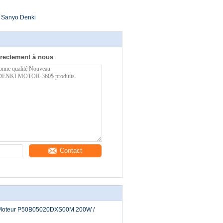
 Sanyo Denki
rectement à nous
Contact
 Moteur P50B05020DXS00M 200W /