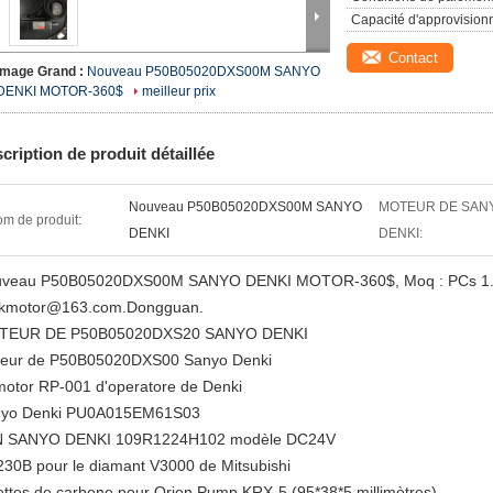
Capacité d'approvision
Contact
Image Grand :
Nouveau P50B05020DXS00M SANYO
DENKI MOTOR-360$
meilleur prix
cription de produit détaillée
Nouveau P50B05020DXS00M SANYO
MOTEUR DE SAN
m de produit:
DENKI
DENKI:
veau P50B05020DXS00M SANYO DENKI MOTOR-360$, Moq : PCs 1. au
nkmotor@163.com.Dongguan.
TEUR DE P50B05020DXS20 SANYO DENKI
eur de P50B05020DXS00 Sanyo Denki
otor RP-001 d'operatore de Denki
yo Denki PU0A015EM61S03
N SANYO DENKI 109R1224H102 modèle DC24V
30B pour le diamant V3000 de Mitsubishi
ettes de carbone pour Orion Pump KRX-5 (95*38*5 millimètres)