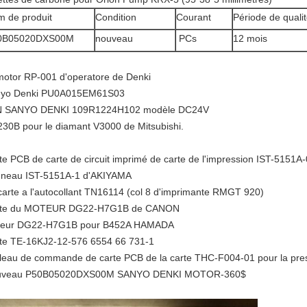
 de produit
Condition
Courant
Période de quali
0B05020DXS00M
nouveau
PCs
12 mois
otor RP-001 d'operatore de Denki
yo Denki PU0A015EM61S03
N SANYO DENKI 109R1224H102 modèle DC24V
30B pour le diamant V3000 de Mitsubishi.
te PCB de carte de circuit imprimé de carte de l'impression IST-5151A
neau IST-5151A-1 d'AKIYAMA
carte a l'autocollant TN16114 (col 8 d'imprimante RMGT 920)
rte du MOTEUR DG22-H7G1B de CANON
eur DG22-H7G1B pour B452A HAMADA
te TE-16KJ2-12-576 6554 66 731-1
leau de commande de carte PCB de la carte THC-F004-01 pour la pre
uveau P50B05020DXS00M SANYO DENKI MOTOR-360$