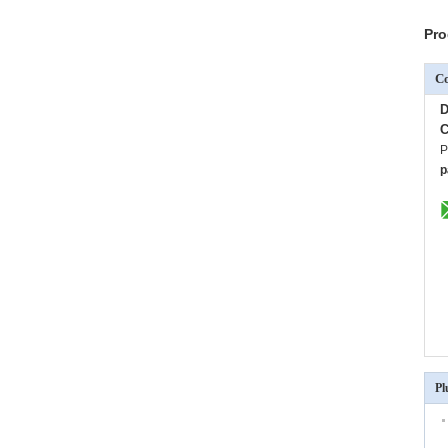
Pro
C
D
C
P
p
Pl