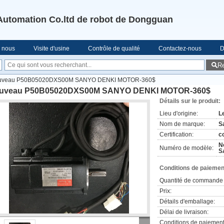
Automation Co.ltd de robot de Dongguan
e nous
Visite d'usine
Contrôle de qualité
Contactez-nous
D
R
uveau P50B05020DXS00M SANYO DENKI MOTOR-360$
uveau P50B05020DXS00M SANYO DENKI MOTOR-360$
Détails sur le produit:
Lieu d'origine:
L
Nom de marque:
S
Certification:
c
N
Numéro de modèle:
S
Conditions de paiement
Quantité de commande 
Prix:
Détails d'emballage:
Délai de livraison:
Conditions de paiement