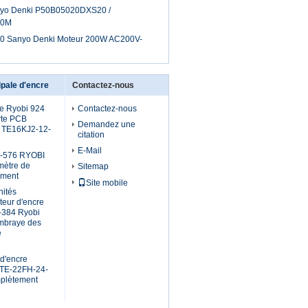
nyo Denki P50B05020DXS20 /
00M
 Sanyo Denki Moteur 200W AC200V-
pale d'encre
Contactez-nous
e Ryobi 924
Contactez-nous
rte PCB
Demandez une
y TE16KJ2-12-
citation
E-Mail
-576 RYOBI
mètre de
Sitemap
ement
Site mobile
nités
teur d'encre
-384 Ryobi
mbraye des
e
 d'encre
 TE-22FH-24-
mplètement