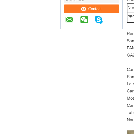
Nom
Contact
P5
Rem
San
FA
GA2
Car
Pan
La 
Ca
Mot
Car
Tab
No