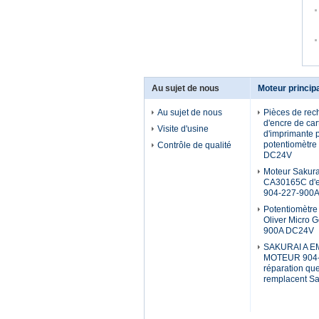
Au sujet de nous
Moteur princip
Au sujet de nous
Pièces de rec
d'encre de car
Visite d'usine
d'imprimante p
potentiomètre
Contrôle de qualité
DC24V
Moteur Sakura
CA30165C d'
904-227-900
Potentiomètre
Oliver Micro 
900A DC24V
SAKURAI A EM
MOTEUR 904-
réparation que
remplacent Sa