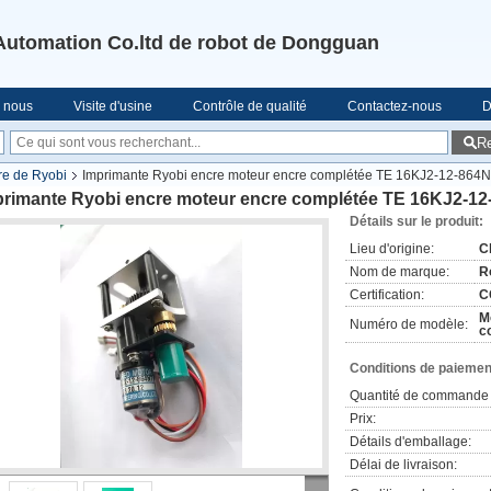
Automation Co.ltd de robot de Dongguan
e nous
Visite d'usine
Contrôle de qualité
Contactez-nous
D
R
re de Ryobi
Imprimante Ryobi encre moteur encre complétée TE 16KJ2-12-864
primante Ryobi encre moteur encre complétée TE 16KJ2-1
Détails sur le produit:
Lieu d'origine:
C
Nom de marque:
R
Certification:
C
M
Numéro de modèle:
c
Conditions de paiement
Quantité de commande 
Prix:
Détails d'emballage:
Délai de livraison: