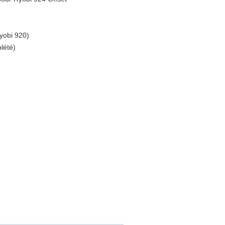
yobi 920)
lété)