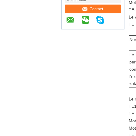
Mot
Contact
TE-
Le 
TE 
Nom
Le
pe
con
l'e
sui
Le 
TE1
TE-
Mot
Mot
TE-