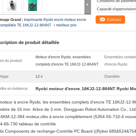
Conditions de paiement
Capacité d'approvision
Contact
Image Grand :
Imprimante Ryobi encre moteur encre
complétée TE 16KJ2-12-864NT
meilleur prix
cription de produit détaillée
Moteur d'encre Ryobi, ensembles
Ensembles comple
m du produit:
complets d'encre TE 16KJ2-12-864NT
d'encre Ryobi:
ltage:
12 v
Diamètre:
Ryobi moteur d'encre
16KJ2-12-864NT Ryobi Mo
ttre en évidence:
,
moteur à encre Ryobi, les ensembles complets d'encre TE 16KJ2-12
mètre de 16 mm. Arbre de 3 mm. Dongguan Robot Automation Co., Ltd
6KM-12-384 moteur,clés à encre complètement (5354-55-710-4 nouvell
4-66-730 tableau de contrôle
bi Components de rechange-Contrôle PC Board ((Ryboi 680&524&75