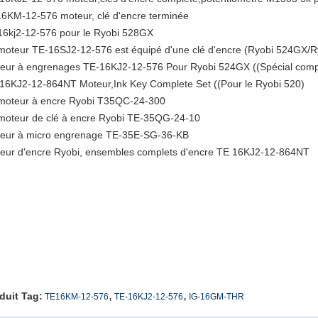
6KM-12-576 moteur, clé d'encre terminée
16kj2-12-576 pour le Ryobi 528GX
moteur TE-16SJ2-12-576 est équipé d'une clé d'encre (Ryobi 524GX/R
eur à engrenages TE-16KJ2-12-576 Pour Ryobi 524GX ((Spécial comp
16KJ2-12-864NT Moteur,Ink Key Complete Set ((Pour le Ryobi 520)
moteur à encre Ryobi T35QC-24-300
moteur de clé à encre Ryobi TE-35QG-24-10
eur à micro engrenage TE-35E-SG-36-KB
eur d'encre Ryobi, ensembles complets d'encre TE 16KJ2-12-864NT
,
,
duit Tag:
TE16KM-12-576
TE-16KJ2-12-576
IG-16GM-THR