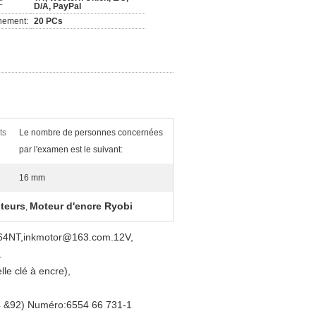
:
D/A, PayPal
nement:
20 PCs
ts
Le nombre de personnes concernées
par l'examen est le suivant:
16 mm
teurs
Moteur d'encre Ryobi
,
-864NT,inkmotor@163.com.12V,
.
e clé à encre),
4 &92) Numéro:6554 66 731-1