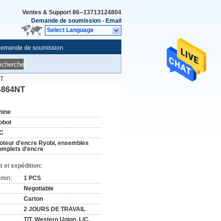
Ventes & Support
86--13713124804
Demande de soumission
-
Email
Select Language
emande de soumission
echercher
NT
2-864NT
hine
obot
C
oteur d'encre Ryobi, ensembles
omplets d'encre
 et expédition:
min:
1 PCS
Negotiable
Carton
2 JOURS DE TRAVAIL
T/T, Western Union, L/C,