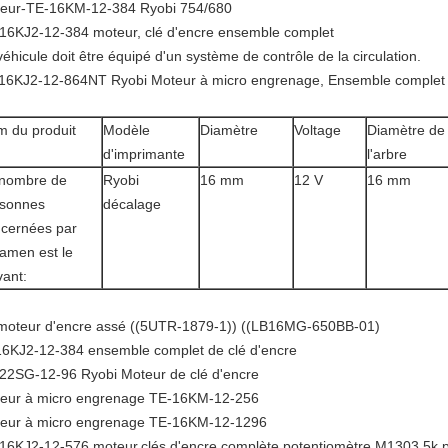
eur-TE-16KM-12-384 Ryobi 754/680
16KJ2-12-384 moteur, clé d'encre ensemble complet
véhicule doit être équipé d'un système de contrôle de la circulation.
16KJ2-12-864NT Ryobi Moteur à micro engrenage, Ensemble complet 
 du produit
Modèle
Diamètre
Voltage
Diamètre de
d'imprimante
l'arbre
 nombre de
Ryobi
16 mm
12 V
16 mm
rsonnes
décalage
cernées par
xamen est le
vant:
moteur d'encre assé ((5UTR-1879-1)) ((LB16MG-650BB-01)
6KJ2-12-384 ensemble complet de clé d'encre
22SG-12-96 Ryobi Moteur de clé d'encre
eur à micro engrenage TE-16KM-12-256
eur à micro engrenage TE-16KM-12-1296
16KJ2-12-576 moteur,clés d'encre complète,potentiomètre M1303 5k p