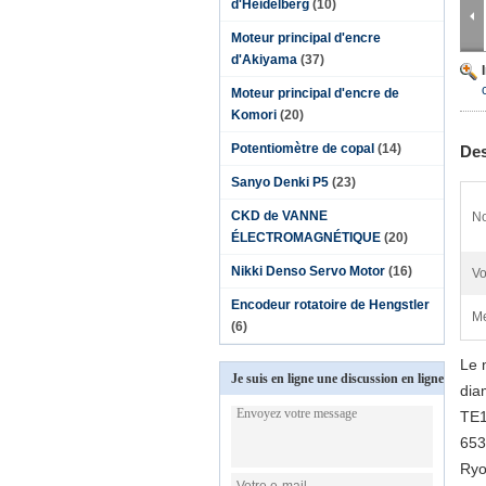
d'Heidelberg
(10)
Moteur principal d'encre
d'Akiyama
(37)
Moteur principal d'encre de
Komori
(20)
Potentiomètre de copal
(14)
Des
Sanyo Denki P5
(23)
CKD de VANNE
No
ÉLECTROMAGNÉTIQUE
(20)
Nikki Denso Servo Motor
(16)
Vo
Encodeur rotatoire de Hengstler
Me
(6)
Le 
Je suis en ligne une discussion en ligne
dia
TE1
653
Ryo