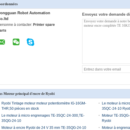
oordonnées
ongguan Robot Automation
Envoyez votre demande di
o.ltd
ersonne à contacter:
Printer spare
arts
us Moteur principal d'encre de Ryobi
Ryobi Tintage moteur moteur potentiomètre IG-16GM-
Le moteur à micr
THR,50 pièces en stock
35QC-24-10 Ryob
Le moteur à micro engrenages TE-35QC-24-300,TE-
Moteur TE-35QG-
35QG-24-10
Ryobi
Moteur à encre Ryobi de 24 V 35 mm TE-35QG-24-10
Moteur à engren