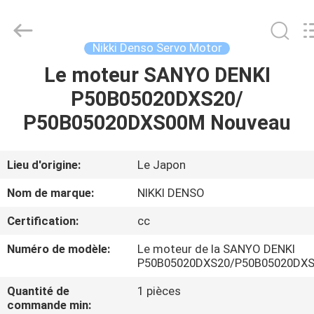
Moteur
principal
d'encre
de
Ryobi
Nikki Denso Servo Motor
Fournisseur.
Copyright
©
Le moteur SANYO DENKI
MAISON
2021
-
P50B05020DXS20/
2025
inkkey-
motor.com.
PRODUITS
P50B05020DXS00M Nouveau
All
Rights
Reserved.
AU
Lieu d'origine:
Le Japon
SUJET
Nom de marque:
NIKKI DENSO
DE
Certification:
cc
NOUS
Numéro de modèle:
Le moteur de la SANYO DENKI
P50B05020DXS20/P50B05020DX
VISITE
Quantité de
1 pièces
D'USINE
commande min: