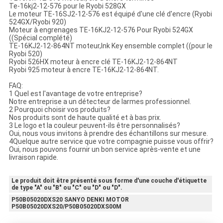
Te-16kj2-12-576 pour le Ryobi 528GX
Le moteur TE-16SJ2-12-576 est équipé d'une clé d'encre (Ryobi
524GX/Ryobi 920)
Moteur à engrenages TE-16KJ2-12-576 Pour Ryobi 524GX
((Spécial complété)
TE-16KJ2-12-864NT moteur,Ink Key ensemble complet ((pour le
Ryobi 520)
Ryobi 526HX moteur à encre clé TE-16KJ2-12-864NT
Ryobi 925 moteur à encre TE-16KJ2-12-864NT.
FAQ:
1 Quel est l'avantage de votre entreprise?
Notre entreprise a un détecteur de larmes professionnel.
2 Pourquoi choisir vos produits?
Nos produits sont de haute qualité et à bas prix.
3 Le logo et la couleur peuvent-ils être personnalisés?
Oui, nous vous invitons à prendre des échantillons sur mesure.
4Quelque autre service que votre compagnie puisse vous offrir?
Oui, nous pouvons fournir un bon service après-vente et une
livraison rapide.
Le produit doit être présenté sous forme d'une couche d'étiquette
de type "A" ou "B" ou "C" ou "D" ou "D".
P50B05020DXS20 SANYO DENKI MOTOR
P50B05020DXS20/P50B05020DXS00M