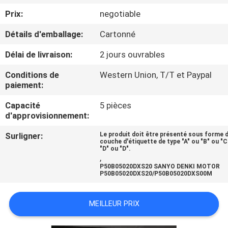
Prix:
negotiable
CONTRÔLE
Détails d'emballage:
Cartonné
DE
Délai de livraison:
2 jours ouvrables
QUALITÉ
Conditions de
Western Union, T/T et Paypal
paiement:
CONTACTEZ-
Capacité
5 pièces
NOUS
d'approvisionnement:
Surligner:
Le produit doit être présenté sous forme 
DEMANDEZ
couche d'étiquette de type "A" ou "B" ou "C
"D" ou "D".
UNE
,
P50B05020DXS20 SANYO DENKI MOTOR
CITATION
P50B05020DXS20/P50B05020DXS00M
MEILLEUR PRIX