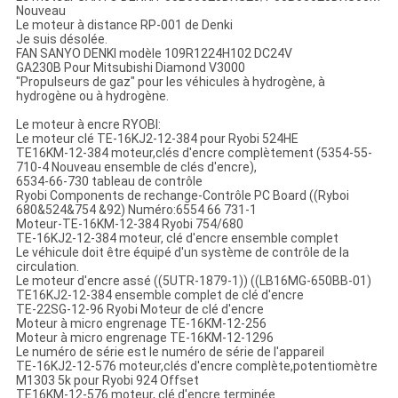
Nouveau
Le moteur à distance RP-001 de Denki
Je suis désolée.
FAN SANYO DENKI modèle 109R1224H102 DC24V
GA230B Pour Mitsubishi Diamond V3000
"Propulseurs de gaz" pour les véhicules à hydrogène, à
hydrogène ou à hydrogène.
Le moteur à encre RYOBI:
Le moteur clé TE-16KJ2-12-384 pour Ryobi 524HE
TE16KM-12-384 moteur,clés d'encre complètement (5354-55-
710-4 Nouveau ensemble de clés d'encre),
6534-66-730 tableau de contrôle
Ryobi Components de rechange-Contrôle PC Board ((Ryboi
680&524&754 &92) Numéro:6554 66 731-1
Moteur-TE-16KM-12-384 Ryobi 754/680
TE-16KJ2-12-384 moteur, clé d'encre ensemble complet
Le véhicule doit être équipé d'un système de contrôle de la
circulation.
Le moteur d'encre assé ((5UTR-1879-1)) ((LB16MG-650BB-01)
TE16KJ2-12-384 ensemble complet de clé d'encre
TE-22SG-12-96 Ryobi Moteur de clé d'encre
Moteur à micro engrenage TE-16KM-12-256
Moteur à micro engrenage TE-16KM-12-1296
Le numéro de série est le numéro de série de l'appareil
TE-16KJ2-12-576 moteur,clés d'encre complète,potentiomètre
M1303 5k pour Ryobi 924 Offset
TE16KM-12-576 moteur, clé d'encre terminée