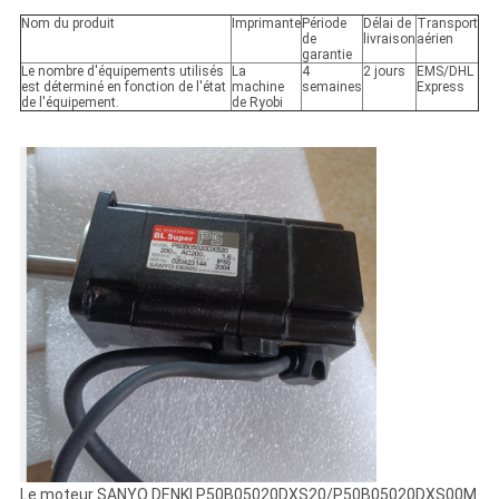
Nom du produit
Imprimante
Période
Délai de
Transport
de
livraison
aérien
garantie
Le nombre d'équipements utilisés
La
4
2 jours
EMS/DHL
est déterminé en fonction de l'état
machine
semaines
Express
de l'équipement.
de Ryobi
Le moteur SANYO DENKI P50B05020DXS20/P50B05020DXS00M