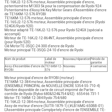
TE-16KJ2-12-576 moteur, Assemblée principale d'encre,
potentiomètre M1303 5k pour la compensation de Ryobi 924
Potentiomètre d'Assy Ink Key Motor Gears d'Assemblée d'encre
de TE16KM-12-576 RYOBI
TE16KM-12-576 moteur, Assemblée principale d'encre
TE-16SJ2-12-576 moteur, Assemblée principale d'encre (Ryobi
524GX/Ryobi 920)
Moteur adapté TE-16KJ2-12-576 pour Ryobi 524GX (spécial a
accompli)
Moteur de TE-16KJ2-12-864NT, Assemblée principale d'encre
(pour Ryobi 520)
Clé MotorTE-35QC-24-300 d'encre de Ryobi
Moteur principal TE-35QG-24-10 d'encre de Ryobi
Nom de produit
Label de
Nouveau/réparation
Période de
moteur
garantie
Assy d'Assemblée d'encre de
TE16KM-12-
Nouveau
4 semaines
RYOBI
576
Moteur principal d'encre de RYOBI (moteur) :
TE16KM-12-384 moteur, Assemblée principale d'encre
(ENSEMBLE PRINCIPAL de NOUVELLE ENCRE 5354-55-710-4)
Nombre disponible de carte de circuit imprimé de Partie-
contrôle de Ryobi (Ryboi 680&524&754 &92) : 6554 66 731-1
Motor-TE-16KM-12-384 Ryobi 754/680
TE-16KJ2-12-384 moteur, Assemblée principale d'encre
Assy de moteur d'encre (5UTR-1879-1) (#LB16MG-650BB-01)
L'Assemblée principale Complpetely d'encre de l'ENSEMBLE TE-