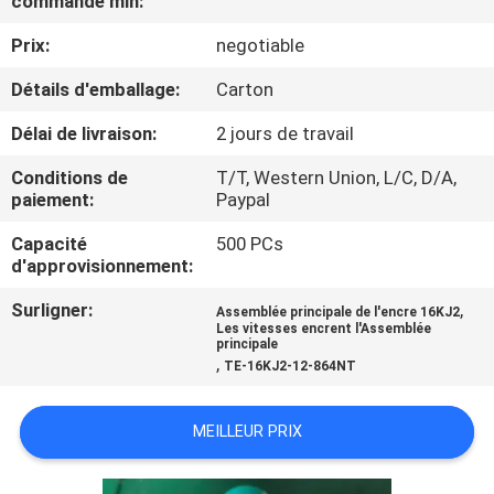
commande min:
Prix:
negotiable
CONTRÔLE
DE
Détails d'emballage:
Carton
QUALITÉ
Délai de livraison:
2 jours de travail
Conditions de
T/T, Western Union, L/C, D/A,
CONTACTEZ-
paiement:
Paypal
NOUS
Capacité
500 PCs
d'approvisionnement:
DEMANDEZ
Surligner:
,
Assemblée principale de l'encre 16KJ2
Les vitesses encrent l'Assemblée
UNE
principale
,
TE-16KJ2-12-864NT
CITATION
MEILLEUR PRIX
PLAN
DU