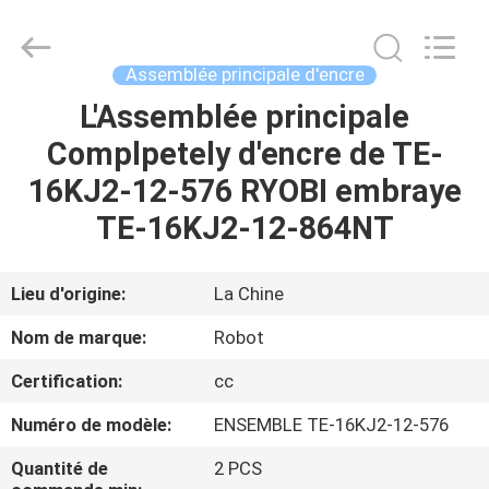
-
2026
Dongguan
Robot
Automation
Assemblée principale d'encre
Co.ltd.
All
Rights
L'Assemblée principale
MAISON
Reserved.
Complpetely d'encre de TE-
PRODUITS
16KJ2-12-576 RYOBI embraye
TE-16KJ2-12-864NT
AU
SUJET
Lieu d'origine:
La Chine
DE
Nom de marque:
Robot
NOUS
Certification:
cc
Numéro de modèle:
ENSEMBLE TE-16KJ2-12-576
VISITE
D'USINE
Quantité de
2 PCS