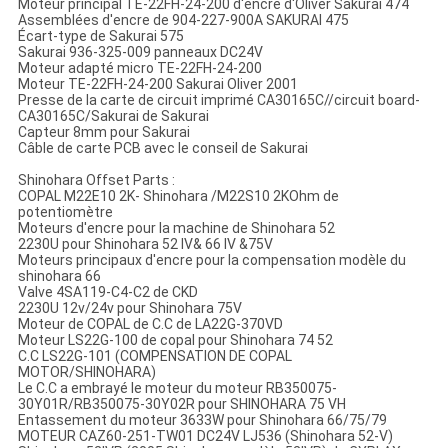
Moteur principal TE-22FH-24-200 d'encre d'Oliver Sakurai 474
Assemblées d'encre de 904-227-900A SAKURAI 475
Écart-type de Sakurai 575
Sakurai 936-325-009 panneaux DC24V
Moteur adapté micro TE-22FH-24-200
Moteur TE-22FH-24-200 Sakurai Oliver 2001
Presse de la carte de circuit imprimé CA30165C//circuit board-
CA30165C/Sakurai de Sakurai
Capteur 8mm pour Sakurai
Câble de carte PCB avec le conseil de Sakurai
Shinohara Offset Parts :
COPAL M22E10 2K- Shinohara /M22S10 2KOhm de
potentiomètre
Moteurs d'encre pour la machine de Shinohara 52
2230U pour Shinohara 52 IV& 66 IV &75V
Moteurs principaux d'encre pour la compensation modèle du
shinohara 66
Valve 4SA119-C4-C2 de CKD
2230U 12v/24v pour Shinohara 75V
Moteur de COPAL de C.C de LA22G-370VD
Moteur LS22G-100 de copal pour Shinohara 74 52
C.C LS22G-101 (COMPENSATION DE COPAL
MOTOR/SHINOHARA)
Le C.C a embrayé le moteur du moteur RB350075-
30Y01R/RB350075-30Y02R pour SHINOHARA 75 VH
Entassement du moteur 3633W pour Shinohara 66/75/79
MOTEUR CAZ60-251-TW01 DC24V LJ536 (Shinohara 52-V)