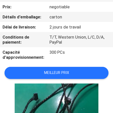
Prix:
negotiable
CONTRÔLE
Détails d'emballage:
carton
DE
Délai de livraison:
2 jours de travail
QUALITÉ
Conditions de
T/T, Western Union, L/C, D/A,
paiement:
PayPal
CONTACTEZ-
Capacité
300 PCs
NOUS
d'approvisionnement:
DEMANDEZ
MEILLEUR PRIX
UNE
CITATION
PLAN
DU