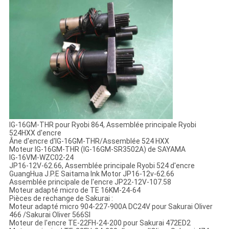
IG-16GM-THR pour Ryobi 864, Assemblée principale Ryobi
524HXX d'encre
Âne d'encre d'IG-16GM-THR/Assemblée 524 HXX
Moteur IG-16GM-THR (IG-16GM-SR3502A) de SAYAMA
IG-16VM-WZC02-24
JP16-12V-62.66, Assemblée principale Ryobi 524 d'encre
GuangHua J.P.E Saitama Ink Motor JP16-12v-62.66
Assemblée principale de l'encre JP22-12V-107.58
Moteur adapté micro de TE 16KM-24-64
Pièces de rechange de Sakurai :
Moteur adapté micro 904-227-900A DC24V pour Sakurai Oliver
466 /Sakurai Oliver 566SI
Moteur de l'encre TE-22FH-24-200 pour Sakurai 472ED2