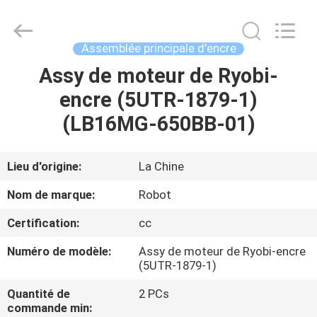
-
2026
Dongguan
Robot
Automation
Assemblée principale d'encre
Co.ltd.
All
Rights
Assy de moteur de Ryobi-
MAISON
Reserved.
encre (5UTR-1879-1)
PRODUITS
(LB16MG-650BB-01)
AU
Lieu d'origine:
La Chine
SUJET
Nom de marque:
Robot
DE
Certification:
cc
NOUS
Numéro de modèle:
Assy de moteur de Ryobi-encre
(5UTR-1879-1)
VISITE
Quantité de
2 PCs
D'USINE
commande min: