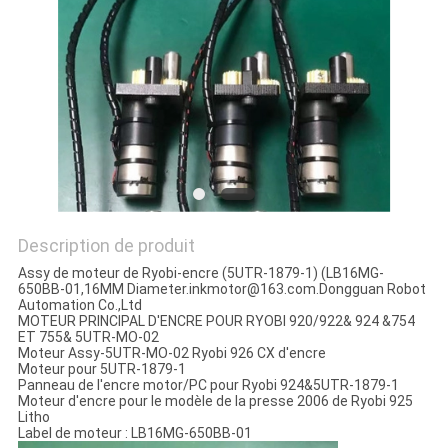
SITE
PRIVACY
POLICY
Description de produit
Assy de moteur de Ryobi-encre (5UTR-1879-1) (LB16MG-
650BB-01,16MM Diameter.inkmotor@163.com.Dongguan Robot
Automation Co.,Ltd
MOTEUR PRINCIPAL D'ENCRE POUR RYOBI 920/922& 924 &754
ET 755& 5UTR-MO-02
Moteur Assy-5UTR-MO-02 Ryobi 926 CX d'encre
Moteur pour 5UTR-1879-1
Panneau de l'encre motor/PC pour Ryobi 924&5UTR-1879-1
Moteur d'encre pour le modèle de la presse 2006 de Ryobi 925
Litho
Label de moteur : LB16MG-650BB-01