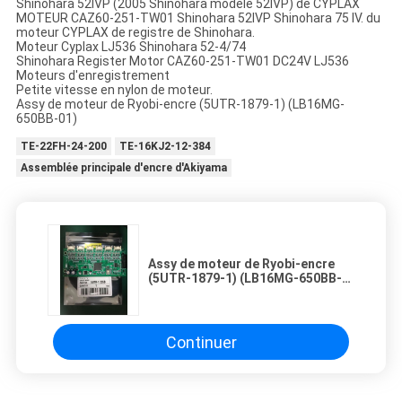
Shinohara 52IVP (2005 Shinohara modèle 52IVP) de CYPLAX
MOTEUR CAZ60-251-TW01 Shinohara 52IVP Shinohara 75 IV. du
moteur CYPLAX de registre de Shinohara.
Moteur Cyplax LJ536 Shinohara 52-4/74
Shinohara Register Motor CAZ60-251-TW01 DC24V LJ536
Moteurs d'enregistrement
Petite vitesse en nylon de moteur.
Assy de moteur de Ryobi-encre (5UTR-1879-1) (LB16MG-
650BB-01)
TE-22FH-24-200
TE-16KJ2-12-384
Assemblée principale d'encre d'Akiyama
Assy de moteur de Ryobi-encre
(5UTR-1879-1) (LB16MG-650BB-
01)
Continuer