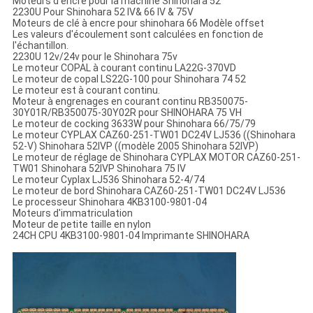
Moteurs d'encre pour la machine Shinohara 52
2230U Pour Shinohara 52 IV& 66 IV & 75V
Moteurs de clé à encre pour shinohara 66 Modèle offset
Les valeurs d'écoulement sont calculées en fonction de
l'échantillon.
2230U 12v/24v pour le Shinohara 75v
Le moteur COPAL à courant continu LA22G-370VD
Le moteur de copal LS22G-100 pour Shinohara 74 52
Le moteur est à courant continu.
Moteur à engrenages en courant continu RB350075-
30Y01R/RB350075-30Y02R pour SHINOHARA 75 VH
Le moteur de cocking 3633W pour Shinohara 66/75/79
Le moteur CYPLAX CAZ60-251-TW01 DC24V LJ536 ((Shinohara
52-V) Shinohara 52IVP ((modèle 2005 Shinohara 52IVP)
Le moteur de réglage de Shinohara CYPLAX MOTOR CAZ60-251-
TW01 Shinohara 52IVP Shinohara 75 IV
Le moteur Cyplax LJ536 Shinohara 52-4/74
Le moteur de bord Shinohara CAZ60-251-TW01 DC24V LJ536
Le processeur Shinohara 4KB3100-9801-04
Moteurs d'immatriculation
Moteur de petite taille en nylon
24CH CPU 4KB3100-9801-04 Imprimante SHINOHARA