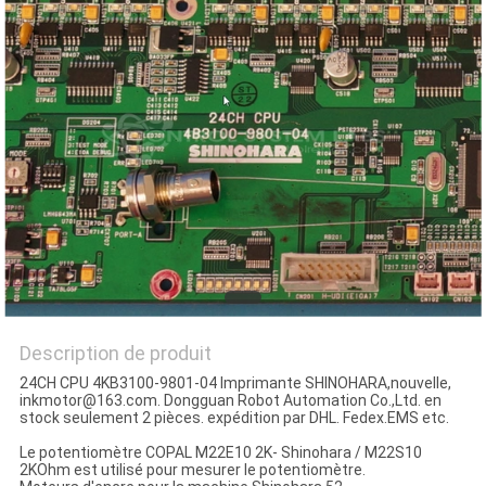
SITE
PRIVACY
POLICY
Description de produit
24CH CPU 4KB3100-9801-04 Imprimante SHINOHARA,nouvelle,
inkmotor@163.com. Dongguan Robot Automation Co.,Ltd. en
stock seulement 2 pièces. expédition par DHL. Fedex.EMS etc.
Le potentiomètre COPAL M22E10 2K- Shinohara / M22S10
2KOhm est utilisé pour mesurer le potentiomètre.