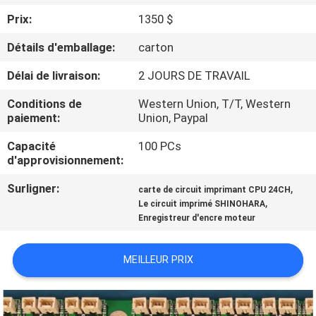
Prix:
1350 $
CONTRÔLE
Détails d'emballage:
carton
DE
Délai de livraison:
2 JOURS DE TRAVAIL
QUALITÉ
Conditions de
Western Union, T/T, Western
paiement:
Union, Paypal
CONTACTEZ-
Capacité
100 PCs
NOUS
d'approvisionnement:
Surligner:
,
carte de circuit imprimant CPU 24CH
DEMANDEZ
,
Le circuit imprimé SHINOHARA
UNE
Enregistreur d'encre moteur
CITATION
MEILLEUR PRIX
PLAN
DU