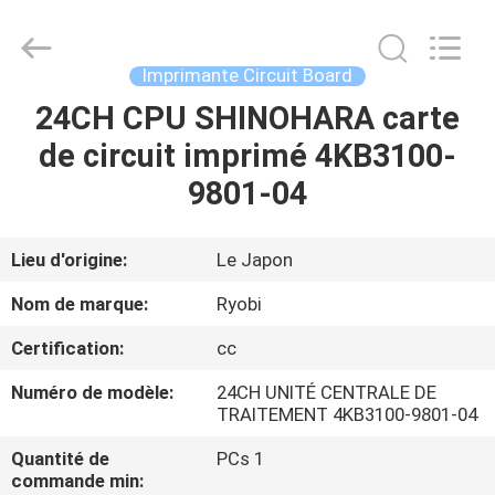
-
2026
Dongguan
Robot
Automation
Imprimante Circuit Board
Co.ltd.
All
Rights
24CH CPU SHINOHARA carte
MAISON
Reserved.
de circuit imprimé 4KB3100-
PRODUITS
9801-04
AU
Lieu d'origine:
Le Japon
SUJET
Nom de marque:
Ryobi
DE
Certification:
cc
NOUS
Numéro de modèle:
24CH UNITÉ CENTRALE DE
TRAITEMENT 4KB3100-9801-04
VISITE
Quantité de
PCs 1
D'USINE
commande min: