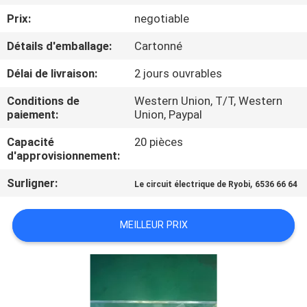
Prix:
negotiable
CONTRÔLE
Détails d'emballage:
Cartonné
DE
Délai de livraison:
2 jours ouvrables
QUALITÉ
Conditions de
Western Union, T/T, Western
paiement:
Union, Paypal
CONTACTEZ-
Capacité
20 pièces
NOUS
d'approvisionnement:
Surligner:
,
Le circuit électrique de Ryobi
6536 66 64
DEMANDEZ
UNE
MEILLEUR PRIX
CITATION
PLAN
DU