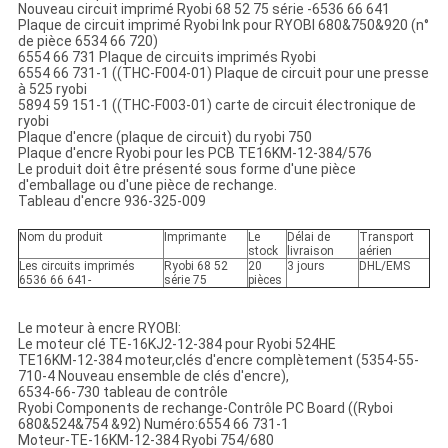
Nouveau circuit imprimé Ryobi 68 52 75 série -6536 66 641
Plaque de circuit imprimé Ryobi Ink pour RYOBI 680&750&920 (n°
de pièce 6534 66 720)
6554 66 731 Plaque de circuits imprimés Ryobi
6554 66 731-1 ((THC-F004-01) Plaque de circuit pour une presse
à 525 ryobi
5894 59 151-1 ((THC-F003-01) carte de circuit électronique de
ryobi
Plaque d'encre (plaque de circuit) du ryobi 750
Plaque d'encre Ryobi pour les PCB TE16KM-12-384/576
Le produit doit être présenté sous forme d'une pièce
d'emballage ou d'une pièce de rechange.
Tableau d'encre 936-325-009
Nom du produit
Imprimante
Le
Délai de
Transport
stock
livraison
aérien
Les circuits imprimés
Ryobi 68 52
20
3 jours
DHL/EMS
6536 66 641-
série 75
pièces
Le moteur à encre RYOBI:
Le moteur clé TE-16KJ2-12-384 pour Ryobi 524HE
TE16KM-12-384 moteur,clés d'encre complètement (5354-55-
710-4 Nouveau ensemble de clés d'encre),
6534-66-730 tableau de contrôle
Ryobi Components de rechange-Contrôle PC Board ((Ryboi
680&524&754 &92) Numéro:6554 66 731-1
Moteur-TE-16KM-12-384 Ryobi 754/680