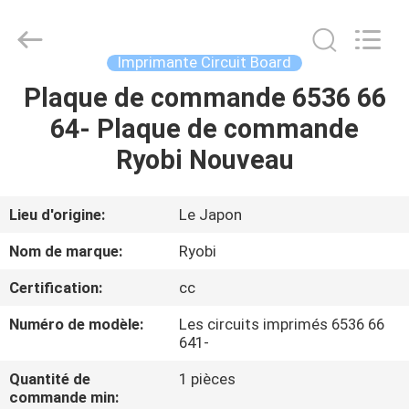
-
2026
Dongguan
Robot
Automation
Imprimante Circuit Board
Co.ltd.
All
Rights
Plaque de commande 6536 66
MAISON
Reserved.
64- Plaque de commande
PRODUITS
Ryobi Nouveau
AU
Lieu d'origine:
Le Japon
SUJET
Nom de marque:
Ryobi
DE
Certification:
cc
NOUS
Numéro de modèle:
Les circuits imprimés 6536 66
641-
VISITE
Quantité de
1 pièces
D'USINE
commande min: