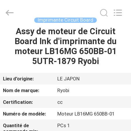
-
2026
Dongguan
Robot
Automation
Imprimante Circuit Board
Co.ltd.
All
Rights
Assy de moteur de Circuit
MAISON
Reserved.
Board Ink d'imprimante du
PRODUITS
moteur LB16MG 650BB-01
5UTR-1879 Ryobi
AU
SUJET
Lieu d'origine:
LE JAPON
DE
Nom de marque:
Ryobi
NOUS
Certification:
cc
Numéro de modèle:
Moteur LB16MG 650BB-01
VISITE
D'USINE
Quantité de
PCs 1