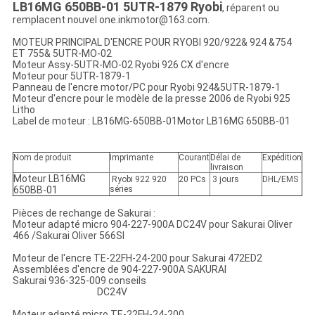
LB16MG 650BB-01 5UTR-1879 Ryobi
, réparent ou
remplacent nouvel one.inkmotor@163.com.
MOTEUR PRINCIPAL D'ENCRE POUR RYOBI 920/922& 924 &754
ET 755& 5UTR-MO-02
Moteur Assy-5UTR-MO-02 Ryobi 926 CX d'encre
Moteur pour 5UTR-1879-1
Panneau de l'encre motor/PC pour Ryobi 924&5UTR-1879-1
Moteur d'encre pour le modèle de la presse 2006 de Ryobi 925
Litho
Label de moteur : LB16MG-650BB-01Motor
LB16MG 650BB-01
Nom de produit
Imprimante
Courant
Délai de
Expédition
livraison
Moteur LB16MG
Ryobi 922 920
20 PCs
3 jours
DHL/EMS
650BB-01
séries
Pièces de rechange de Sakurai :
Moteur adapté micro 904-227-900A DC24V pour Sakurai Oliver
466 /Sakurai Oliver 566SI
Moteur de l'encre TE-22FH-24-200 pour Sakurai 472ED2
Assemblées d'encre de 904-227-900A SAKURAI
Sakurai 936-325-009 conseils
DC24V
Moteur adapté micro TE-22FH-24-200