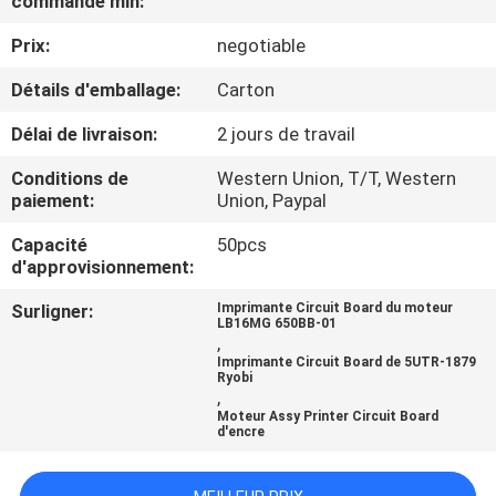
commande min:
Prix:
negotiable
CONTRÔLE
DE
Détails d'emballage:
Carton
QUALITÉ
Délai de livraison:
2 jours de travail
Conditions de
Western Union, T/T, Western
CONTACTEZ-
paiement:
Union, Paypal
NOUS
Capacité
50pcs
d'approvisionnement:
DEMANDEZ
Surligner:
Imprimante Circuit Board du moteur
LB16MG 650BB-01
UNE
,
Imprimante Circuit Board de 5UTR-1879
CITATION
Ryobi
,
Moteur Assy Printer Circuit Board
d'encre
PLAN
DU